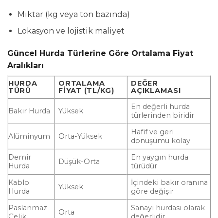
Miktar (kg veya ton bazında)
Lokasyon ve lojistik maliyet
Güncel Hurda Türlerine Göre Ortalama Fiyat
Aralıkları
HURDA
ORTALAMA
DEĞER
TÜRÜ
FIYAT (TL/KG)
AÇIKLAMASI
En değerli hurda
Bakır Hurda
Yüksek
türlerinden biridir
Hafif ve geri
Alüminyum
Orta-Yüksek
dönüşümü kolay
Demir
En yaygın hurda
Düşük-Orta
Hurda
türüdür
Kablo
İçindeki bakır oranına
Yüksek
Hurda
göre değişir
Paslanmaz
Sanayi hurdası olarak
Orta
Çelik
değerlidir