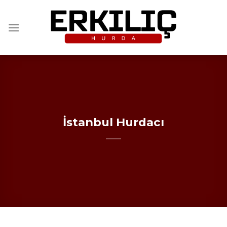
İçeriğe
atla
İstanbul Hurdacı