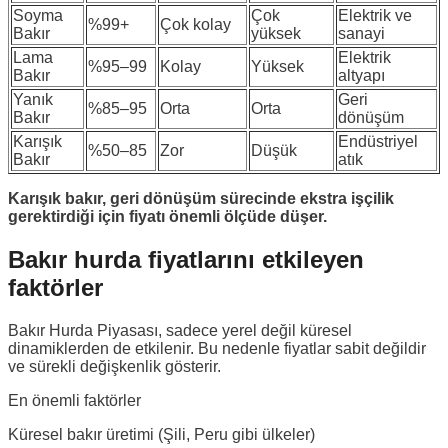
Soyma
Çok
Elektrik ve
%99+
Çok kolay
Bakır
yüksek
sanayi
Lama
Elektrik
%95–99
Kolay
Yüksek
Bakır
altyapı
Yanık
Geri
%85–95
Orta
Orta
Bakır
dönüşüm
Karışık
Endüstriyel
%50–85
Zor
Düşük
Bakır
atık
Karışık bakır, geri dönüşüm sürecinde ekstra işçilik
gerektirdiği için fiyatı önemli ölçüde düşer.
Bakır hurda fiyatlarını etkileyen
faktörler
Bakır Hurda Piyasası, sadece yerel değil küresel
dinamiklerden de etkilenir. Bu nedenle fiyatlar sabit değildir
ve sürekli değişkenlik gösterir.
En önemli faktörler
Küresel bakır üretimi (Şili, Peru gibi ülkeler)