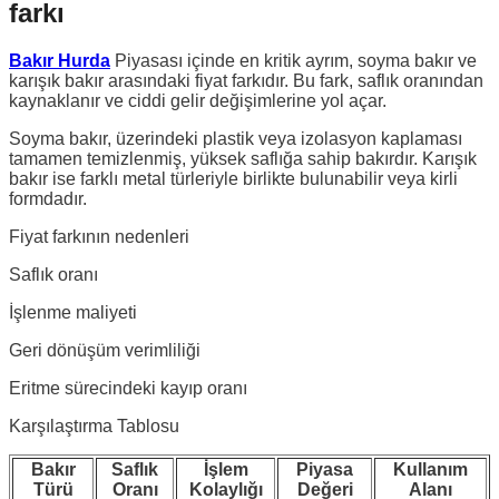
farkı
Bakır Hurda
Piyasası içinde en kritik ayrım, soyma bakır ve
karışık bakır arasındaki fiyat farkıdır. Bu fark, saflık oranından
kaynaklanır ve ciddi gelir değişimlerine yol açar.
Soyma bakır, üzerindeki plastik veya izolasyon kaplaması
tamamen temizlenmiş, yüksek saflığa sahip bakırdır. Karışık
bakır ise farklı metal türleriyle birlikte bulunabilir veya kirli
formdadır.
Fiyat farkının nedenleri
Saflık oranı
İşlenme maliyeti
Geri dönüşüm verimliliği
Eritme sürecindeki kayıp oranı
Karşılaştırma Tablosu
Bakır
Saflık
İşlem
Piyasa
Kullanım
Türü
Oranı
Kolaylığı
Değeri
Alanı