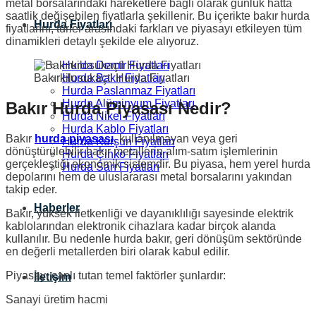
metal borsalarındaki hareketlere bağlı olarak günlük hatta
saatlik değişebilen fiyatlarla şekillenir. Bu içerikte bakır hurda
Hurda Fiyatları
fiyatlarını, türler arasındaki farkları ve piyasayı etkileyen tüm
dinamikleri detaylı şekilde ele alıyoruz.
Hurda Demir Fiyatları
Hurda Bakır Fiyatları
Bakırkilosukaçtl Hurda Fiyatları
Hurda Paslanmaz Fiyatları
Hurda Alüminyum Fiyatları
Bakır Hurda Piyasası Nedir?
Hurda Nikel Fiyatları
Hurda Kablo Fiyatları
Bakır
hurda piyasası
, kullanılmayan veya geri
Hurda Kurşun Fiyatları
dönüştürülebilir bakır metallerin alım-satım işlemlerinin
Hurda Çinko Fiyatları
gerçekleştiği ekonomik sistemdir. Bu piyasa, hem yerel hurda
Hurda Sarı Fiyatları
depolarını hem de uluslararası metal borsalarını yakından
takip eder.
Haberler
Bakır, yüksek iletkenliği ve dayanıklılığı sayesinde elektrik
kablolarından elektronik cihazlara kadar birçok alanda
kullanılır. Bu nedenle hurda bakır, geri dönüşüm sektöründe
en değerli metallerden biri olarak kabul edilir.
Piyasayı canlı tutan temel faktörler şunlardır:
İletişim
Sanayi üretim hacmi