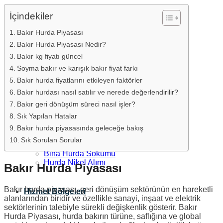
İçindekiler
Bakır Hurda Piyasası
Hakkımızda
Bakır Hurda Piyasası Nedir?
Bakır kg fiyatı güncel
Soyma bakır ve karışık bakır fiyat farkı
Bakır hurda fiyatlarını etkileyen faktörler
Hurda Hizmetleri
Bakır hurdası nasıl satılır ve nerede değerlendirilir?
Bakır geri dönüşüm süreci nasıl işler?
Sık Yapılan Hatalar
Hurda Demir
Hurda Bakır
Bakır hurda piyasasında geleceğe bakış
Hurda Paslanmaz
Sık Sorulan Sorular
Hurda Alüminyum
Bina Hurda Sökümü
Hurda Nikel Alımı
Bakır Hurda Piyasası
Bakır hurda piyasası, geri dönüşüm sektörünün en hareketli
Hizmet Bölgeleri
alanlarından biridir ve özellikle sanayi, inşaat ve elektrik
sektörlerinin talebiyle sürekli değişkenlik gösterir. Bakır
Hurda Piyasası, hurda bakırın türüne, saflığına ve global