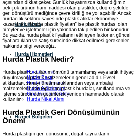
açısından dikkat çeker. Günlük hayatımızda kullandığımız
pek çok ürünün ham maddesi olan plastikler, doğru şekilde
geri dönüştürülmediğinde çevre kirliliğine yol açabilir. Ancak
hurdacılık sektörü sayesinde plastik atıklar ekonomiye
kazandırılır. “Hurda plastik fiyatları” ise plastik hurdası olan
Hakkımızda
bireyler ve işletmeler için yakından takip edilen bir konudur.
Bu yazıda, hurda plastik fiyatlarını etkileyen faktörler, güncel
fiyat aralıkları ve satış sürecinde dikkat edilmesi gerekenler
hakkında bilgi vereceğiz.
Hurda Hizmetleri
Hurda Plastik Nedir?
Hurda Demir
Hurda plastik, kullanım ömrünü tamamlamış veya artık ihtiyaç
Hurda Bakır
duyulmayan plastik malzemelerin genel adıdır. Evsel
Hurda Paslanmaz
atıklardan, sanayi üretim artıklarından veya ambalaj
Hurda Alüminyum
malzemelerinden toplanan plastik hurdalar, sınıflandırma ve
Bina Hurda Sökümü
işleme sürecinden geçirilerek yeniden hammadde olarak
Hurda Nikel Alımı
kullanılır.
Hurda Plastik Geri Dönüşümünün
Hizmet Bölgeleri
Önemi
Hurda plastiğin geri dönüşümü, doğal kaynakların