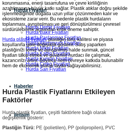
korunmasına, enerji tasarrufuna ve çevre kirliliğinin
azaltılmasına büyük katkı sağlar. Plastik atıklar doğru şekilde
Hurda Fiyatları
işlenmediğinde doğada uzun yıllar çözünmeden kalır ve
ekosisteme zarar verir. Bu nedenle plastik hurdaların
toplanması, ayrıştırılması ve geri dönüştürülmesi çevresel
Hurda Demir Fiyatları
sürdürülebilirlik açısından kritik öneme sahiptir.
Hurda Bakır Fiyatları
Hurda Paslanmaz Fiyatları
Hurda plastik fiyatları
, plastiğin türü, kalitesi ve piyasa
Hurda Alüminyum Fiyatları
koşullarına göre değişiklik gösterir. Satış yaparken
Hurda Nikel Fiyatları
plastiğinizi temiz ve ayrıştırılmış halde sunmak, güncel
Hurda Kablo Fiyatları
fiyatları takip etmek ve güvenilir hurdacı ile çalışmak,
Hurda Kurşun Fiyatları
kazancınızı artırır. Böylece hem çevreye katkıda bulunabilir
Hurda Çinko Fiyatları
hem de ekonomik olarak fayda sağlayabilirsiniz.
Hurda Sarı Fiyatları
Haberler
Hurda Plastik Fiyatlarını Etkileyen
Faktörler
Hurda plastik fiyatları, çeşitli faktörlere bağlı olarak
İletişim
değişkenlik gösterir:
Plastiğin Türü:
PE (polietilen), PP (polipropilen), PVC