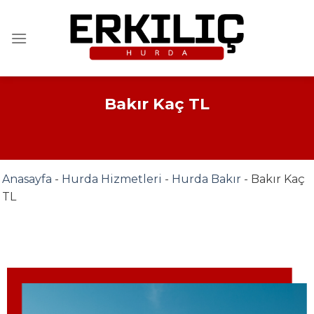
İçeriğe
atla
Bakır Kaç TL
Anasayfa
-
Hurda Hizmetleri
-
Hurda Bakır
-
Bakır Kaç
TL