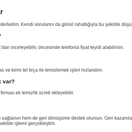
r
 derledim. Kendi sorularını da gönül rahatlığıyla bu şekilde düşün
?
n inceleyebilir, öncesinde telefonla fiyat teyidi alabilirsin.
kirini tel fırça ile temizlemek işleri hızlandırır.
k var?
irması ek temizlik ücreti ekleyebilir.
sağlarsın hem de geri dönüşüme destek olursun. Geri kazanılan h
kilde işlemi gerçekleştirir.