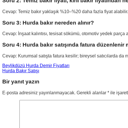
Soru 2: Temiz bakır fiyatı, kirli bakır fiyatından 
Cevap: Temiz bakır yaklaşık %10–%20 daha fazla fiyat alabilir.
Soru 3: Hurda bakır nereden alınır?
Cevap: İnşaat kalıntısı, tesisat sökümü, otomotiv yedek parça atö
Soru 4: Hurda bakır satışında fatura düzenlenir 
Cevap: Kurumsal satışta fatura kesilir; bireysel satıcılarda 
Beylikdüzü Hurda Demir Fiyatları
Hurda Bakır Satışı
Bir yanıt yazın
E-posta adresiniz yayınlanmayacak.
Gerekli alanlar
*
ile işare