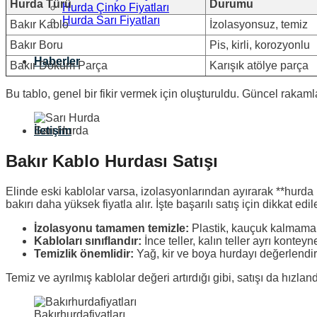
Hurda Türü
Durumu
Hurda Çinko Fiyatları
Hurda Sarı Fiyatları
Bakır Kablo
İzolasyonsuz, temiz
Bakır Boru
Pis, kirli, korozyonlu
Haberler
Bakır Döküm Parça
Karışık atölye parça
Bu tablo, genel bir fikir vermek için oluşturuldu. Güncel rakamla
İletişim
Sarı Hurda
Bakır Kablo Hurdası Satışı
Elinde eski kablolar varsa, izolasyonlarından ayırarak **hurda 
bakırı daha yüksek fiyatla alır. İşte başarılı satış için dikkat edil
İzolasyonu tamamen temizle:
Plastik, kauçuk kalmamal
Kabloları sınıflandır:
İnce teller, kalın teller ayrı kontey
Temizlik önemlidir:
Yağ, kir ve boya hurdayı değerlendir
Temiz ve ayrılmış kablolar değeri artırdığı gibi, satışı da hızlandı
Bakırhurdafiyatları