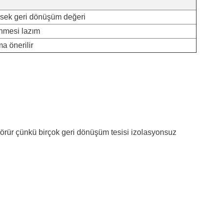
sek geri dönüşüm değeri
nmesi lazım
a önerilir
t görür çünkü birçok geri dönüşüm tesisi izolasyonsuz