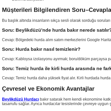
Müşterileri Bilgilendiren Soru–Cevapla
Bu başlık altında insanların sıkça sesli olarak sorduğu soruları
Soru: Beylikdüzü’nde hurda bakır nerede satılır
Cevap: Bölgedeki hurda alım satım merkezlerini Google Harita’da
Soru: Hurda bakır nasıl temizlenir?
Cevap: Kabloysa izolasyonu ayırmak; boru/döküm parçaysa pas ve 
Soru: Temiz hurda ile kirli hurda arasında ne far
Cevap: Temiz hurda daha yüksek fiyat alır. Kirli hurdada hurda f
Çevresel ve Ekonomik Avantajlar
Beylikdüzü Hurdacı
bakır satarak hem kendi ekonomine katkı 
tasarrufu sağlar. Ayrıca hurdacılar tesislerinde çevreye uygun şe