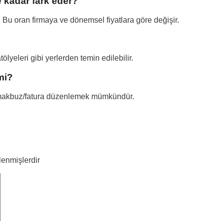
ne kadar fark eder?
 Bu oran firmaya ve dönemsel fiyatlara göre değişir.
lyeleri gibi yerlerden temin edilebilir.
mi?
da makbuz/fatura düzenlemek mümkündür.
tlenmişlerdir