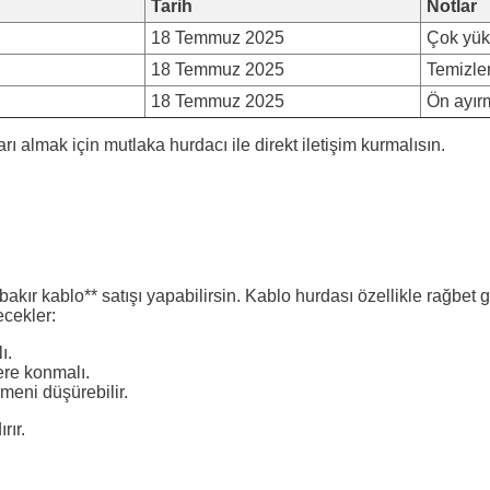
Tarih
Notlar
18 Temmuz 2025
Çok yük
18 Temmuz 2025
Temizle
18 Temmuz 2025
Ön ayırm
rı almak için mutlaka hurdacı ile direkt iletişim kurmalısın.
bakır kablo** satışı yapabilirsin. Kablo hurdası özellikle rağbe
ecekler:
ı.
nere konmalı.
meni düşürebilir.
rır.