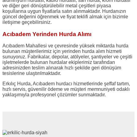
alüminyum hurdası, kablo hurdası, sarı hurda, krom hurdası
ve diğer geri dönüştürülebilir metal çeşitleri piyasa
koşullarına uygun fiyatlarla satın alınmaktadır. Hurdanızın
güncel değerini öğrenmek ve fiyat teklifi almak için bizimle
iletişime geçebilirsiniz.
Acıbadem Yerinden Hurda Alımı
Acıbadem Mahallesi ve çevresinde yüksek miktarda hurda
bulunan müşterilerimiz için yerinden hurda alım hizmeti
sunuyoruz. Fabrikalar, depolar, atölyeler, şantiyeler ve çeşitli
işletmelerde bulunan hurdalar ekiplerimiz tarafından
adresinizden teslim alınarak hızlı şekilde geri dönüşüm
tesislerine ulaştırılmaktadır.
Erkılıç Hurda, Acıbadem hurdacı hizmetlerinde şeffaf tartım,
hızlı servis, güvenilir ödeme ve müşteri memnuniyeti odaklı
yaklaşımıyla profesyonel çözümler sunmaktadır.