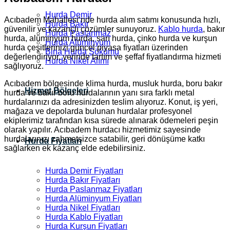
Hurda Demir
Acıbadem Mahallesi’nde hurda alım satımı konusunda hızlı,
Hurda Bakır
güvenilir ve kazançlı çözümler sunuyoruz.
Kablo hurda
, bakır
Hurda Paslanmaz
hurda, alüminyum hurda, sarı hurda, çinko hurda ve kurşun
Hurda Alüminyum
hurda çeşitlerinizi güncel piyasa fiyatları üzerinden
Bina Hurda Sökümü
değerlendiriyor, yerinde tartım ve şeffaf fiyatlandırma hizmeti
Hurda Nikel Alımı
sağlıyoruz.
Acıbadem bölgesinde klima hurda, musluk hurda, boru bakır
Hizmet Bölgeleri
hurda ve bakır boru hurdalarının yanı sıra farklı metal
hurdalarınızı da adresinizden teslim alıyoruz. Konut, iş yeri,
mağaza ve depolarda bulunan hurdalar profesyonel
ekiplerimiz tarafından kısa sürede alınarak ödemeleri peşin
olarak yapılır. Acıbadem hurdacı hizmetimiz sayesinde
hurdalarınızı zahmetsizce satabilir, geri dönüşüme katkı
Hurda Fiyatları
sağlarken ek kazanç elde edebilirsiniz.
Hurda Demir Fiyatları
Hurda Bakır Fiyatları
Hurda Paslanmaz Fiyatları
Hurda Alüminyum Fiyatları
Hurda Nikel Fiyatları
Hurda Kablo Fiyatları
Hurda Kurşun Fiyatları