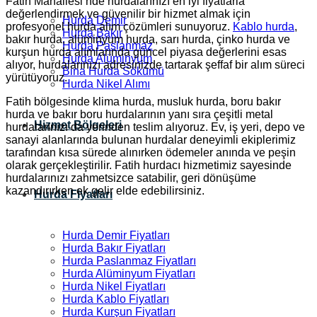
Fatih Mahallesi’nde hurdalarınızı en iyi fiyatlarla
değerlendirmek ve güvenilir bir hizmet almak için
Hurda Demir
profesyonel hurda alım çözümleri sunuyoruz.
Kablo hurda
,
Hurda Bakır
bakır hurda, alüminyum hurda, sarı hurda, çinko hurda ve
Hurda Paslanmaz
kurşun hurda alımlarında güncel piyasa değerlerini esas
Hurda Alüminyum
alıyor, hurdalarınızı adresinizde tartarak şeffaf bir alım süreci
Bina Hurda Sökümü
yürütüyoruz.
Hurda Nikel Alımı
Fatih bölgesinde klima hurda, musluk hurda, boru bakır
hurda ve bakır boru hurdalarının yanı sıra çeşitli metal
Hizmet Bölgeleri
hurdalarınızı da yerinden teslim alıyoruz. Ev, iş yeri, depo ve
sanayi alanlarında bulunan hurdalar deneyimli ekiplerimiz
tarafından kısa sürede alınırken ödemeler anında ve peşin
olarak gerçekleştirilir. Fatih hurdacı hizmetimiz sayesinde
hurdalarınızı zahmetsizce satabilir, geri dönüşüme
kazandırırken ek gelir elde edebilirsiniz.
Hurda Fiyatları
Hurda Demir Fiyatları
Hurda Bakır Fiyatları
Hurda Paslanmaz Fiyatları
Hurda Alüminyum Fiyatları
Hurda Nikel Fiyatları
Hurda Kablo Fiyatları
Hurda Kurşun Fiyatları