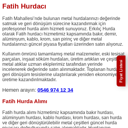
Fatih Hurdacı
Fatih Mahallesi’nde bulunan metal hurdalarınızı değerinde
satmak ve geri dönüşüm sürecine kazandırmak için
profesyonel hurda alım hizmeti sunuyoruz. Erkılıç Hurda
olarak Fatih hurdacı hizmetimiz kapsamında bakır, demir,
alüminyum, kablo, krom, sarı pirinç ve diğer metal
hurdalarınızı güncel piyasa fiyatları üzerinden satın alıyoruz.
Kullanım ömrünü tamamlamış metal malzemeler, eski tesisat
parçaları, inşaat söküm hurdaları, üretim artıkları ve çeşitli
Fiyat Listesi
metal atıklar uzman ekiplerimiz tarafından yerinde
incelenerek değerinde satın alınmaktadır. Toplanan hurdalar
geri dönüşüm tesislerine ulaştırılarak yeniden ekonomiye ve
üretime kazandırılmaktadır.
Hemen arayın:
0546 974 12 34
Fatih Hurda Alımı
Fatih hurda alımı hizmetimiz kapsamında bakır hurdası,
alüminyum hurdası, kablo hurdası, krom hurdası, sarı hurda
ve diğer geri dönüştürülebilir metal çeşitleri güncel hurda
piyasası doğrultusunda satın alınmaktadır. Hurdanızın