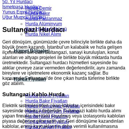
50. Yıl Hurdacı
İsmetpaşa Hurdacı
Hurda Demir
Yunus Emre Hurdacı
Hurda Bakır
Uğur Mumcu Hurdacı
Hurda Paslanmaz
Hurda Alüminyum
Sultangazi Hurdacı
Bina Hurda Sökümü
Hurda Nikel Alımı
Geri dönüşüm, günümüzde çevre bilinciyle birlikte daha da
büyük önem kazandı. İstanbul’un kalabalık ve hızla gelişen
Hizmet Bölgeleri
ilçelerinden biri olan Sultangazi, sanayi kuruluşları, konut
alanları ve altyapı projeleri ile birlikte büyük miktarda hurda
üretmektedir. Sultangazi hurdacı hizmetleri sayesinde bu
atıklar çevreye zarar vermeden değerlendirilir, aynı zamanda
bireylere ve işletmelere ekonomik kazanç sağlar. Bu
kapsamda Sultangazi’de öne çıkan hurda türlerine birlikte
Hurda Fiyatları
göz atalım.
Sultangazi Kablo Hurda
Hurda Demir Fiyatları
Hurda Bakır Fiyatları
Elektrik sistemlerinden çıkan kablolar, içerisindeki bakır
Hurda Paslanmaz Fiyatları
sayesinde oldukça değerlidir. Sultangazi kablo hurda alımı
Hurda Alüminyum Fiyatları
yapan firmalar, her türlü soyulmuş veya izolasyonlu kabloları
Hurda Nikel Fiyatları
piyasa değerine göre satın alır. Geri dönüşüme kazandırılan
Hurda Kablo Fiyatları
kablolar, enerji kaynaklarının daha verimli kullanılmasına
Hurda Kurşun Fiyatları