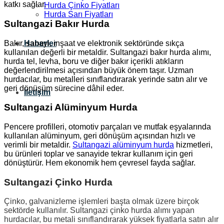
katkı sağlar.
Hurda Çinko Fiyatları
Hurda Sarı Fiyatları
Sultangazi Bakır Hurda
Bakır, sanayi, inşaat ve elektronik sektöründe sıkça
Haberler
kullanılan değerli bir metaldir. Sultangazi bakır hurda alımı,
hurda tel, levha, boru ve diğer bakır içerikli atıkların
değerlendirilmesi açısından büyük önem taşır. Uzman
hurdacılar, bu metalleri sınıflandırarak yerinde satın alır ve
geri dönüşüm sürecine dâhil eder.
İletişim
Sultangazi Alüminyum Hurda
Pencere profilleri, otomotiv parçaları ve mutfak eşyalarında
kullanılan alüminyum, geri dönüşüm açısından hızlı ve
verimli bir metaldir.
Sultangazi alüminyum hurda
hizmetleri,
bu ürünleri toplar ve sanayide tekrar kullanım için geri
dönüştürür. Hem ekonomik hem çevresel fayda sağlar.
Sultangazi Çinko Hurda
Çinko, galvanizleme işlemleri başta olmak üzere birçok
sektörde kullanılır. Sultangazi çinko hurda alımı yapan
hurdacılar, bu metali sınıflandırarak yüksek fiyatlarla satın alır