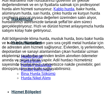
Adil Mahallesi’nde hurdalarınızı güvenilir bir şekilde
değerlendirmek ve en iyi fiyatlarla satmak için profesyonel
hurda alım hizmeti sunuyoruz.
Kablo hurda
, bakır hurda,
alüminyum hurda, sarı hurda, çinko hurda ve kurşun hurda
çeşitlerini güncel piyasa değerleri üzerinden satın alıyor,
Hakkımızda
hurdalarınızı adresinizde tartarak şeffaf bir alım süreci
gerçekleştiriyoruz. Hızlı ve dürüst hizmet anlayışımızla hurda
satışını kolay hale getiriyoruz.
Adil bölgesinde klima hurda, musluk hurda, boru bakır hurda
Hurda Hizmetleri
ve bakır boru hurdalarının yanı sıra çeşitli metal hurdalar için
de adresten alım hizmeti sağlıyoruz. Evlerden, iş yerlerinden,
depolardan ve sanayi alanlarından çıkan hurdalar uzman
ekiplerimiz tarafından yerinden teslim alınırken ödemeler
Hurda Demir
anında ve peşin olarak yapılır. Adil hurdacı hizmetimiz
Hurda Bakır
sayesinde hurdalarınızı zahmetsizce nakde çevirebilir, geri
Hurda Paslanmaz
dönüşüm sürecine katkı sağlayabilirsiniz.
Hurda Alüminyum
Bina Hurda Sökümü
Hurda Nikel Alımı
Hizmet Bölgeleri