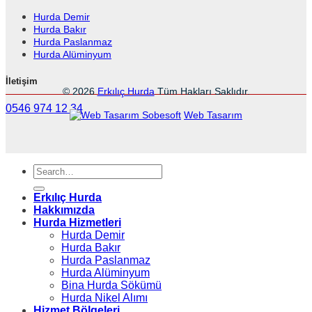
Hurda Demir
Hurda Bakır
Hurda Paslanmaz
Hurda Alüminyum
İletişim
© 2026
Erkılıç Hurda
Tüm Hakları Saklıdır.
0546 974 12 34
Sobesoft
Web Tasarım
Erkılıç Hurda
Hakkımızda
Hurda Hizmetleri
Hurda Demir
Hurda Bakır
Hurda Paslanmaz
Hurda Alüminyum
Bina Hurda Sökümü
Hurda Nikel Alımı
Hizmet Bölgeleri