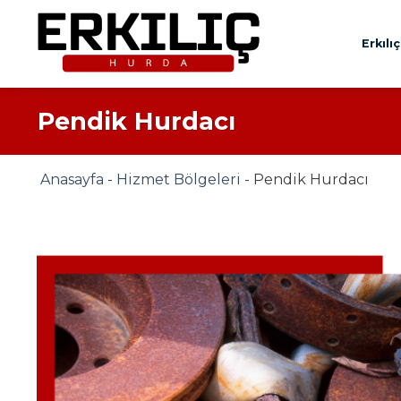
İçeriğe
atla
Erkılı
Pendik Hurdacı
Anasayfa
-
Hizmet Bölgeleri
-
Pendik Hurdacı