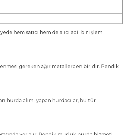
ede hem satıcı hem de alıcı adil bir işlem
lenmesi gereken ağır metallerden biridir. Pendik
arı hurda alımı yapan hurdacılar, bu tür
 arasında yer alır. Pendik musluk hurda hizmeti,