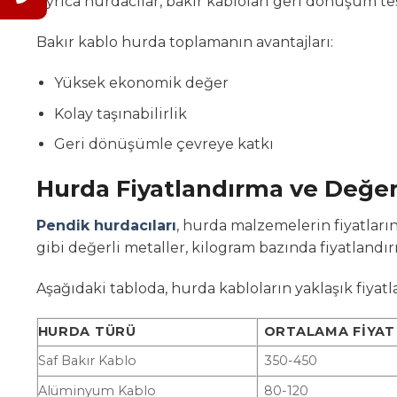
Ayrıca hurdacılar, bakır kabloları geri dönüşüm t
Bakır kablo hurda toplamanın avantajları:
Yüksek ekonomik değer
Kolay taşınabilirlik
Geri dönüşümle çevreye katkı
Hurda Fiyatlandırma ve Değe
Pendik hurdacıları
, hurda malzemelerin fiyatları
gibi değerli metaller, kilogram bazında fiyatlandırıl
Aşağıdaki tabloda, hurda kabloların yaklaşık fiyatlar
HURDA TÜRÜ
ORTALAMA FIYAT 
Saf Bakır Kablo
350-450
Alüminyum Kablo
80-120