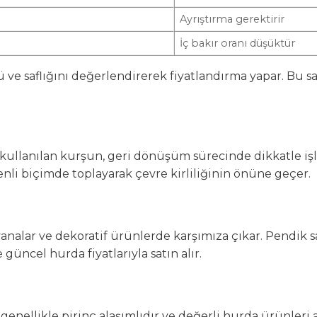
Ayrıştırma gerektirir
İç bakır oranı düşüktür
e saflığını değerlendirerek fiyatlandırma yapar. Bu say
 kullanılan kurşun, geri dönüşüm sürecinde dikkatle iş
enli biçimde toplayarak çevre kirliliğinin önüne geçer.
vanalar ve dekoratif ürünlerde karşımıza çıkar. Pendik s
 güncel hurda fiyatlarıyla satın alır.
 genellikle pirinç alaşımlıdır ve değerli hurda ürünleri