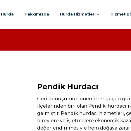
ç Hurda
Hakkımızda
Hurda Hizmetleri
Hizmet Bö
Pendik Hurdacı
Geri dönüşümün önemi her geçen gün d
ilçelerinden biri olan Pendik, hurdacılı
gelmiştir. Pendik hurdacı hizmetleri, ç
bireylere ve işletmelere ekonomik kazan
değerlendirilmesiyle hem doğaya zarar 