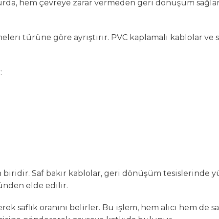
hurda, hem çevreye zarar vermeden geri dönüşüm sağla
ri türüne göre ayrıştırır. PVC kaplamalı kablolar ve saf 
:
ridir. Saf bakır kablolar, geri dönüşüm tesislerinde yü
ünden elde edilir.
rek saflık oranını belirler. Bu işlem, hem alıcı hem de sa