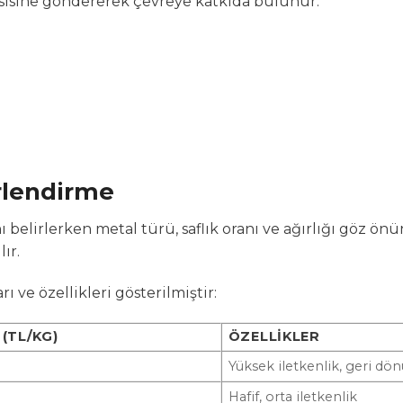
esisine göndererek çevreye katkıda bulunur.
rlendirme
nı belirlerken metal türü, saflık oranı ve ağırlığı göz 
ır.
ı ve özellikleri gösterilmiştir:
(TL/KG)
ÖZELLIKLER
Yüksek iletkenlik, geri d
Hafif, orta iletkenlik