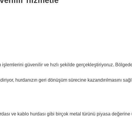
venilir hizmetle
 işlemlerini güvenilir ve hızlı şekilde gerçekleştiriyoruz. Bölge
endiriyor, hurdanızın geri dönüşüm sürecine kazandırılmasını sağl
ası ve kablo hurdası gibi birçok metal türünü piyasa değerine u