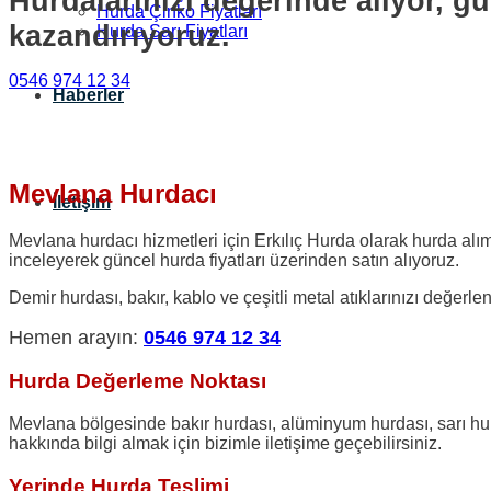
Hurdalarınızı değerinde alıyor, gü
Hurda Çinko Fiyatları
kazandırıyoruz.
Hurda Sarı Fiyatları
0546 974 12 34
Haberler
Mevlana Hurdacı
İletişim
Mevlana hurdacı hizmetleri için Erkılıç Hurda olarak hurda alım
inceleyerek güncel hurda fiyatları üzerinden satın alıyoruz.
Demir hurdası, bakır, kablo ve çeşitli metal atıklarınızı değerl
Hemen arayın:
0546 974 12 34
Hurda Değerleme Noktası
Mevlana bölgesinde bakır hurdası, alüminyum hurdası, sarı hurd
hakkında bilgi almak için bizimle iletişime geçebilirsiniz.
Yerinde Hurda Teslimi