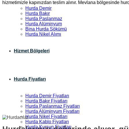
hizmetimizle kapınızdan teslim alınır. Mevlana bölgesinde hurda
Hurda Demir
Hurda Bakır
Hurda Paslanmaz
Hurda Alüminyum
Bina Hurda Sökümü
Hurda Nikel Alımı
Hizmet Bölgeleri
Hurda Fiyatları
Hurda Demir Fiyatları
Hurda Bakır Fiyatları
Hurda Paslanmaz Fiyatları
Hurda Alüminyum Fiyatları
Hurda Nikel Fiyatları
Hurda Kablo Fiyatları
Hurda Kurşun Fiyatları