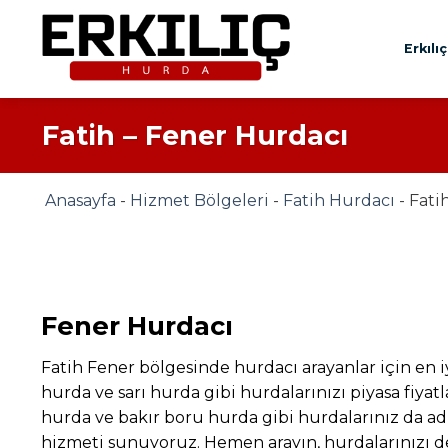
İçeriğe
atla
Erkılı
Fatih – Fener Hurdacı
Anasayfa
-
Hizmet Bölgeleri
-
Fatih Hurdacı
-
Fati
Fener Hurdacı
Fatih Fener bölgesinde hurdacı arayanlar için en 
hurda ve sarı hurda gibi hurdalarınızı piyasa fiy
hurda ve bakır boru hurda gibi hurdalarınız da adr
hizmeti sunuyoruz. Hemen arayın, hurdalarınızı d