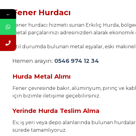
Fener Hurdacı
←
Fener hurdacı hizmeti sunan Erkılıç Hurda, bölg
metal parçalarınızı adresinizden alarak ekonomi
Atıl durumda bulunan metal eşyalar, eski makineler
Hemen arayın:
0546 974 12 34
Hurda Metal Alımı
Fener çevresinde bakır, alüminyum, pirinç ve kablo
için bizimle iletişime geçebilirsiniz.
Yerinde Hurda Teslim Alma
Ev, iş yeri veya depo alanlarında bulunan hurdala
sürede tamamlıyoruz.