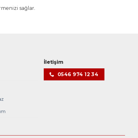
menizi sağlar.
İletişim
0546 974 12 34
az
yum