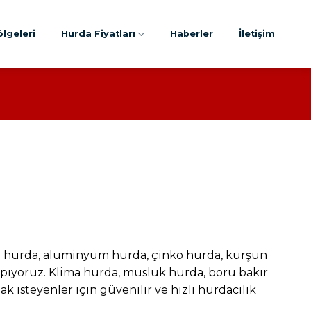
lgeleri
Hurda Fiyatları
Haberler
İletişim
ablo hurda, alüminyum hurda, çinko hurda, kurşun
yapıyoruz. Klima hurda, musluk hurda, boru bakır
k isteyenler için güvenilir ve hızlı hurdacılık