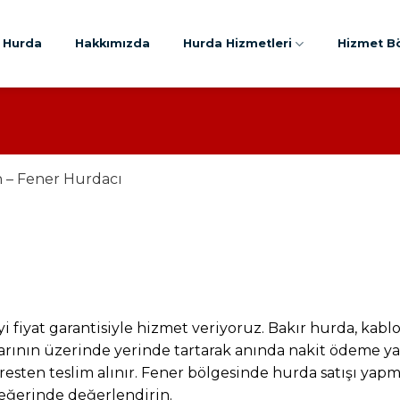
ç Hurda
Hakkımızda
Hurda Hizmetleri
Hizmet Bö
h – Fener Hurdacı
iyi fiyat garantisiyle hizmet veriyoruz. Bakır hurda, k
atlarının üzerinde yerinde tartarak anında nakit ödeme 
esten teslim alınır. Fener bölgesinde hurda satışı yapma
eğerinde değerlendirin.