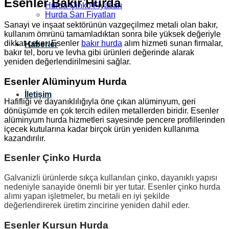
Esenler Bakır Hurda
Hurda Çinko Fiyatları
Hurda Sarı Fiyatları
Sanayi ve inşaat sektörünün vazgeçilmez metali olan bakır,
kullanım ömrünü tamamladıktan sonra bile yüksek değeriyle
dikkat çeker. Esenler
bakır hurda
alım hizmeti sunan firmalar,
Haberler
bakır tel, boru ve levha gibi ürünleri değerinde alarak
yeniden değerlendirilmesini sağlar.
Esenler Alüminyum Hurda
İletişim
Hafifliği ve dayanıklılığıyla öne çıkan alüminyum, geri
dönüşümde en çok tercih edilen metallerden biridir. Esenler
alüminyum hurda hizmetleri sayesinde pencere profillerinden
içecek kutularına kadar birçok ürün yeniden kullanıma
kazandırılır.
Esenler Çinko Hurda
Galvanizli ürünlerde sıkça kullanılan çinko, dayanıklı yapısı
nedeniyle sanayide önemli bir yer tutar. Esenler çinko hurda
alımı yapan işletmeler, bu metali en iyi şekilde
değerlendirerek üretim zincirine yeniden dahil eder.
Esenler Kurşun Hurda