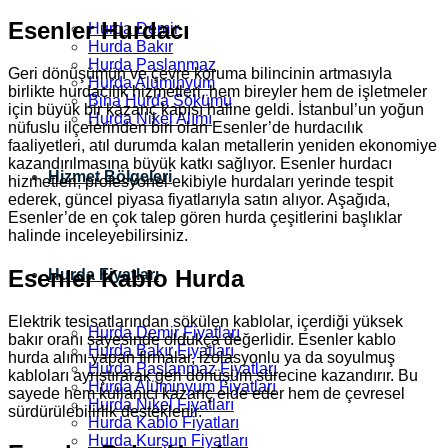
Esenler Hurdacı
Hurda Demir
Hurda Bakır
Hurda Paslanmaz
Geri dönüşümün ve çevre koruma bilincinin artmasıyla
Hurda Alüminyum
birlikte hurdacılık hizmetleri, hem bireyler hem de işletmeler
Bina Hurda Sökümü
için büyük bir kazanç kapısı haline geldi. İstanbul’un yoğun
Hurda Nikel Alımı
nüfuslu ilçelerinden biri olan Esenler’de hurdacılık
faaliyetleri, atıl durumda kalan metallerin yeniden ekonomiye
kazandırılmasına büyük katkı sağlıyor. Esenler hurdacı
Hizmet Bölgeleri
hizmetleri, profesyonel ekibiyle hurdaları yerinde tespit
ederek, güncel piyasa fiyatlarıyla satın alıyor. Aşağıda,
Esenler’de en çok talep gören hurda çeşitlerini başlıklar
halinde inceleyebilirsiniz.
Esenler Kablo Hurda
Hurda Fiyatları
Elektrik tesisatlarından sökülen kablolar, içerdiği yüksek
Hurda Demir Fiyatları
bakır oranı sayesinde oldukça değerlidir. Esenler kablo
Hurda Bakır Fiyatları
hurda alımı yapan firmalar, izolasyonlu ya da soyulmuş
Hurda Paslanmaz Fiyatları
kabloları ayrıştırarak geri dönüşüm sürecine kazandırır. Bu
Hurda Alüminyum Fiyatları
sayede hem kullanıcı kazanç elde eder hem de çevresel
Hurda Nikel Fiyatları
sürdürülebilirlik desteklenir.
Hurda Kablo Fiyatları
Hurda Kurşun Fiyatları