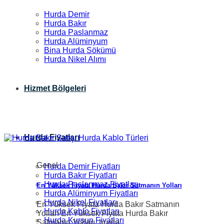
Hurda Demir
Hurda Bakır
Hurda Paslanmaz
Hurda Alüminyum
Bina Hurda Sökümü
Hurda Nikel Alımı
Hizmet Bölgeleri
Hurda Fiyatları
Genel
Hurda Demir Fiyatları
Hurda Bakır Fiyatları
Hurda Paslanmaz Fiyatları
En Yüksek Fiyata Hurda Bakır Satmanın Yolları
Hurda Alüminyum Fiyatları
Hurda Nikel Fiyatları
En Yüksek Fiyata Hurda Bakır Satmanın
Hurda Kablo Fiyatları
Yolları En Yüksek Fiyata Hurda Bakır
Hurda Kurşun Fiyatları
Satmanın Yolları, hurda