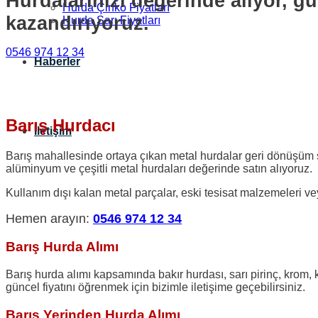
Hurdalarınızı değerinde alıyor, gü
Hurda Çinko Fiyatları
kazandırıyoruz.
Hurda Sarı Fiyatları
0546 974 12 34
Haberler
Barış Hurdacı
İletişim
Barış mahallesinde ortaya çıkan metal hurdalar geri dönüşüm sa
alüminyum ve çeşitli metal hurdaları değerinde satın alıyoruz.
Kullanım dışı kalan metal parçalar, eski tesisat malzemeleri vey
Hemen arayın:
0546 974 12 34
Barış Hurda Alımı
Barış hurda alımı kapsamında bakır hurdası, sarı pirinç, krom,
güncel fiyatını öğrenmek için bizimle iletişime geçebilirsiniz.
Barış Yerinden Hurda Alımı