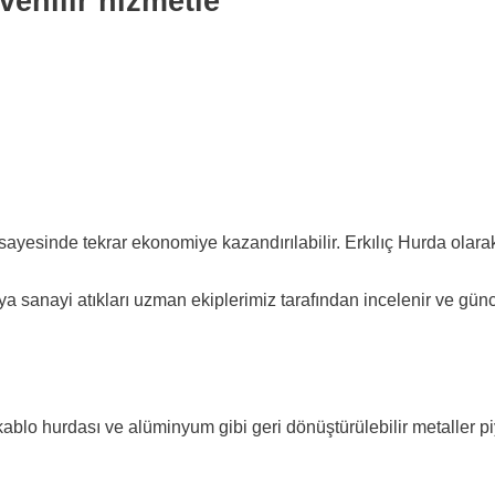
venilir hizmetle
yesinde tekrar ekonomiye kazandırılabilir. Erkılıç Hurda olarak 
a sanayi atıkları uzman ekiplerimiz tarafından incelenir ve günce
 kablo hurdası ve alüminyum gibi geri dönüştürülebilir metaller 