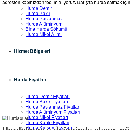
adresten kapınızdan teslim alıyoruz. Barış’ta hurda satmak içi
Hurda Demir
Hurda Bakır
Hurda Paslanmaz
Hurda Alüminyum
Bina Hurda Sökümü
Hurda Nikel Alımı
Hizmet Bölgeleri
Hurda Fiyatları
Hurda Demir Fiyatları
Hurda Bakır Fiyatları
Hurda Paslanmaz Fiyatları
Hurda Alüminyum Fiyatları
Hurda Nikel Fiyatları
Hurda Kablo Fiyatları
Hurda Kurşun Fiyatları