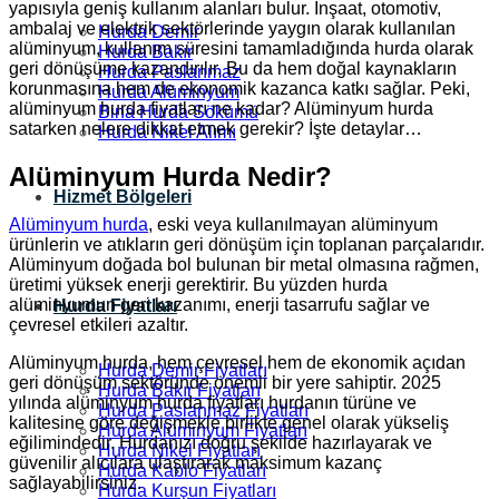
yapısıyla geniş kullanım alanları bulur. İnşaat, otomotiv,
ambalaj ve elektrik sektörlerinde yaygın olarak kullanılan
Hurda Demir
alüminyum, kullanım süresini tamamladığında hurda olarak
Hurda Bakır
geri dönüşüme kazandırılır. Bu da hem doğal kaynakların
Hurda Paslanmaz
korunmasına hem de ekonomik kazanca katkı sağlar. Peki,
Hurda Alüminyum
alüminyum hurda fiyatları ne kadar? Alüminyum hurda
Bina Hurda Sökümü
satarken nelere dikkat etmek gerekir? İşte detaylar…
Hurda Nikel Alımı
Alüminyum Hurda Nedir?
Hizmet Bölgeleri
Alüminyum hurda
, eski veya kullanılmayan alüminyum
ürünlerin ve atıkların geri dönüşüm için toplanan parçalarıdır.
Alüminyum doğada bol bulunan bir metal olmasına rağmen,
üretimi yüksek enerji gerektirir. Bu yüzden hurda
alüminyumun geri kazanımı, enerji tasarrufu sağlar ve
Hurda Fiyatları
çevresel etkileri azaltır.
Alüminyum hurda, hem çevresel hem de ekonomik açıdan
Hurda Demir Fiyatları
geri dönüşüm sektöründe önemli bir yere sahiptir. 2025
Hurda Bakır Fiyatları
yılında alüminyum hurda fiyatları hurdanın türüne ve
Hurda Paslanmaz Fiyatları
kalitesine göre değişmekle birlikte genel olarak yükseliş
Hurda Alüminyum Fiyatları
eğilimindedir. Hurdanızı doğru şekilde hazırlayarak ve
Hurda Nikel Fiyatları
güvenilir alıcılara ulaştırarak maksimum kazanç
Hurda Kablo Fiyatları
sağlayabilirsiniz.
Hurda Kurşun Fiyatları