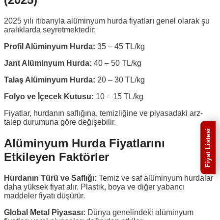
2025 yılı itibarıyla alüminyum hurda fiyatları genel olarak şu
aralıklarda seyretmektedir:
Profil Alüminyum Hurda:
35 – 45 TL/kg
Jant Alüminyum Hurda:
40 – 50 TL/kg
Talaş Alüminyum Hurda:
20 – 30 TL/kg
Folyo ve İçecek Kutusu:
10 – 15 TL/kg
Fiyatlar, hurdanın saflığına, temizliğine ve piyasadaki arz-
talep durumuna göre değişebilir.
Fiyat Listesi
Alüminyum Hurda Fiyatlarını
Etkileyen Faktörler
Hurdanın Türü ve Saflığı:
Temiz ve saf alüminyum hurdalar
daha yüksek fiyat alır. Plastik, boya ve diğer yabancı
maddeler fiyatı düşürür.
Global Metal Piyasası:
Dünya genelindeki alüminyum